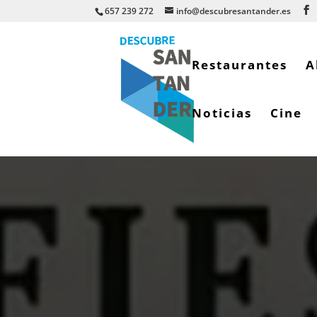
657 239 272
info@descubresantander.es
Restaurantes
A
Noticias
Cine