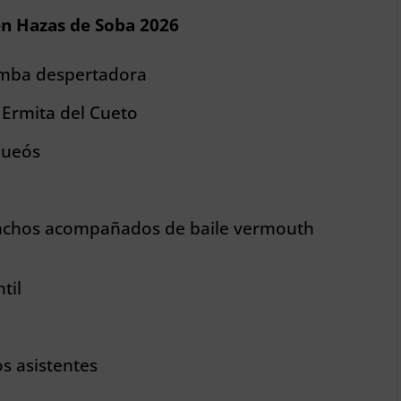
 en Hazas de Soba 2026
omba despertadora
 Ermita del Cueto
queós
pinchos acompañados de baile vermouth
til
s asistentes