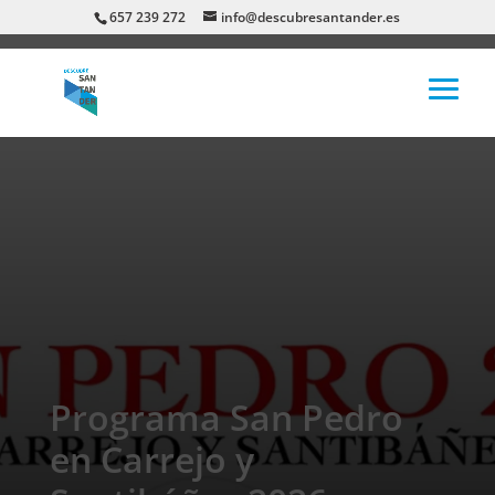
657 239 272
info@descubresantander.es
Programa San Pedro
en Carrejo y