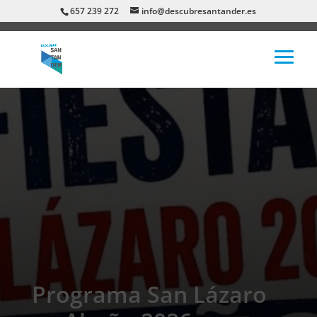
657 239 272
info@descubresantander.es
Programa San Lázaro