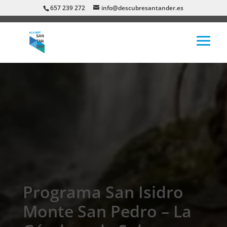
657 239 272
info@descubresantander.es
Programa San Isidro
Monte San Pedro – La