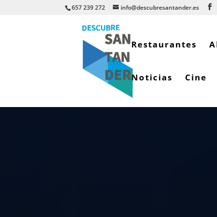
657 239 272
info@descubresantander.es
Restaurantes
A
Noticias
Cine