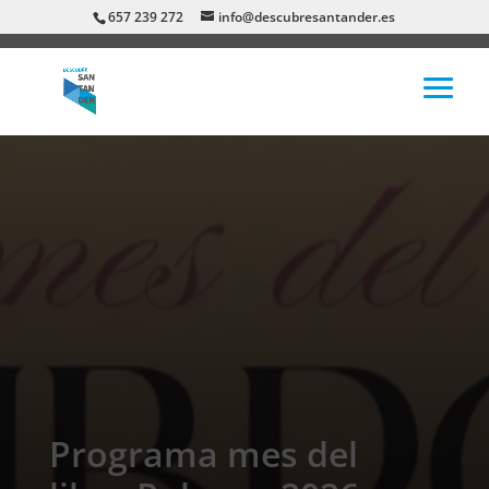
657 239 272
info@descubresantander.es
Programa mes del