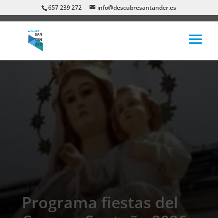
657 239 272
info@descubresantander.es
Programa fiestas del