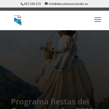
657 239 272
info@descubresantander.es
Programa fiestas del