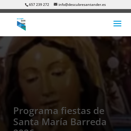
657 239 272
info@descubresantander.es
Programa fiestas de
Santa María Barreda