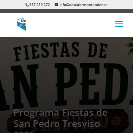
657 239 272
info@descubresantander.es
Programa Fiestas de
San Pedro Tresviso