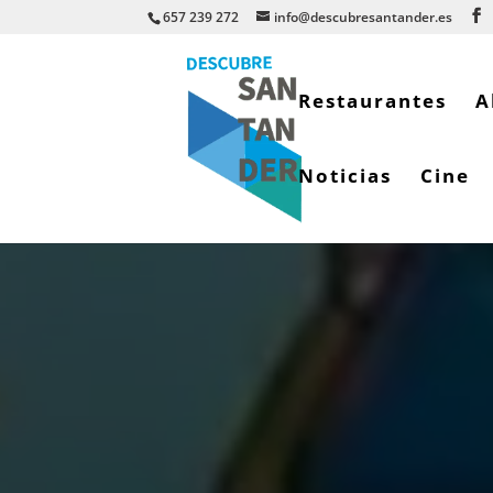
657 239 272
info@descubresantander.es
Restaurantes
A
Noticias
Cine