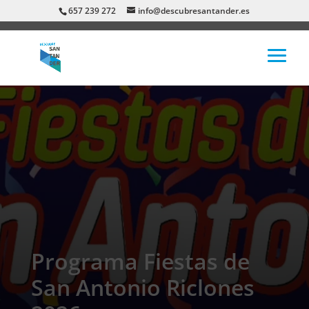
657 239 272
info@descubresantander.es
Programa Fiestas de
San Antonio Riclones