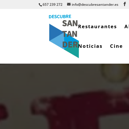
657 239 272
info@descubresantander.es
Restaurantes
A
Noticias
Cine