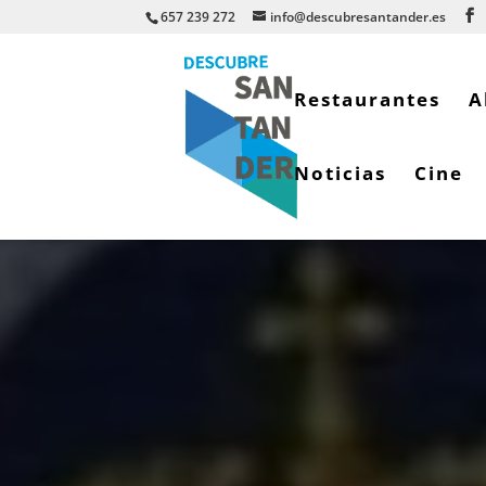
657 239 272
info@descubresantander.es
Restaurantes
A
Noticias
Cine