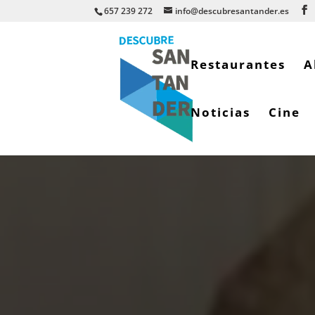
657 239 272
info@descubresantander.es
Restaurantes
A
Noticias
Cine