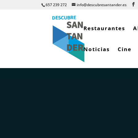
657 239 272
info@descubresantander.es
Restaurantes
A
Noticias
Cine