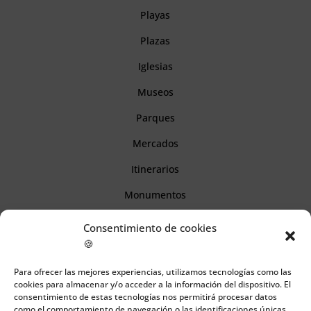
Playas
Plazas
Iglesias
Museos
Parques
Mercados
Itinerarios
Monumentos
Consentimiento de cookies
Descubre Cantabria
🍪
Para ofrecer las mejores experiencias, utilizamos tecnologías como las
Información
cookies para almacenar y/o acceder a la información del dispositivo. El
consentimiento de estas tecnologías nos permitirá procesar datos
Aviso legal
como el comportamiento de navegación o las identificaciones únicas