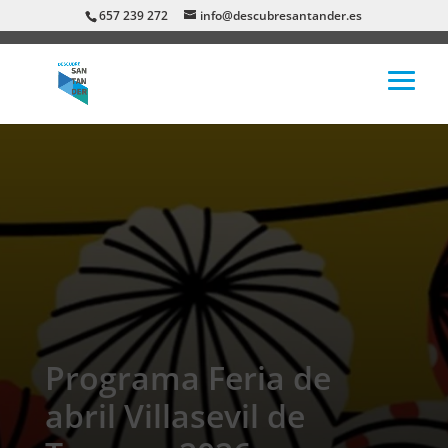
657 239 272
info@descubresantander.es
Programa Feria de
abril Villasevil de