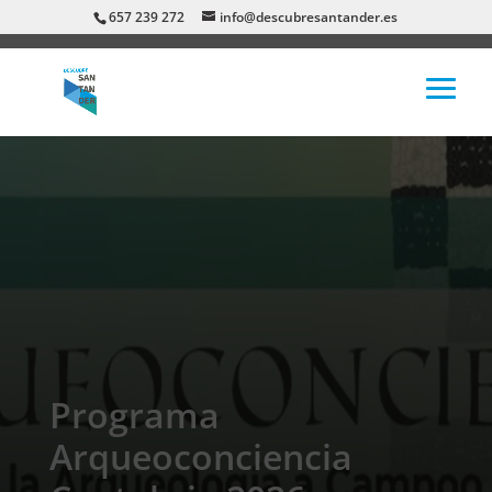
657 239 272
info@descubresantander.es
Programa
Arqueoconciencia