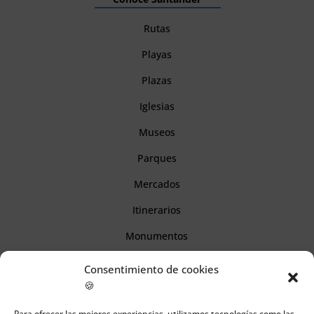
Rutas
Playas
Plazas
Iglesias
Museos
Parques
Mercados
Itinerarios
Monumentos
Consentimiento de cookies
Descubre Cantabria
🍪
Para ofrecer las mejores experiencias, utilizamos tecnologías como las