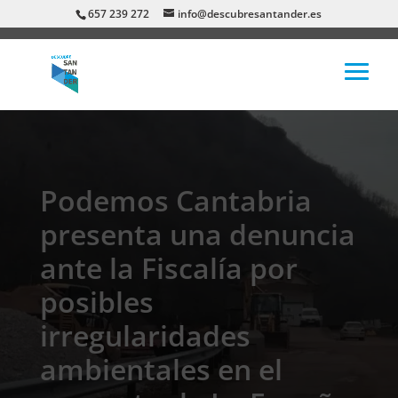
657 239 272
info@descubresantander.es
Podemos Cantabria
presenta una denuncia
ante la Fiscalía por
posibles
irregularidades
ambientales en el