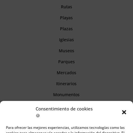
Rutas
Playas
Plazas
Iglesias
Museos
Parques
Mercados
Itinerarios
Monumentos
Consentimiento de cookies
Descubre Cantabria
🍪
Para ofrecer las mejores experiencias, utilizamos tecnologías como las
Información
cookies para almacenar y/o acceder a la información del dispositivo. El