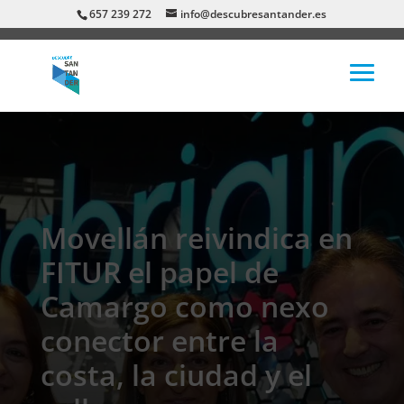
657 239 272
info@descubresantander.es
Movellán reivindica en
FITUR el papel de
Camargo como nexo
conector entre la
costa, la ciudad y el