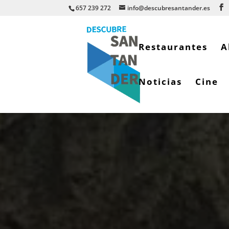
657 239 272
info@descubresantander.es
Restaurantes
A
Noticias
Cine