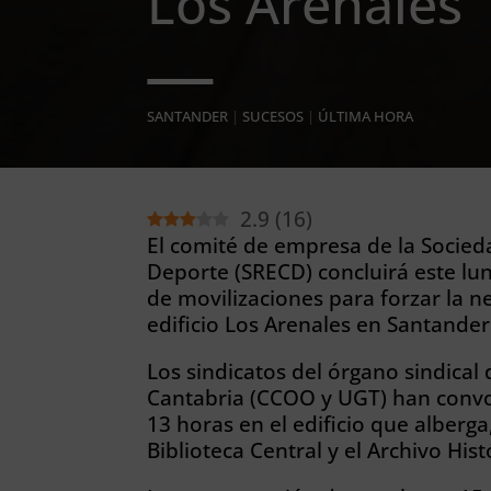
Los Arenales
SANTANDER
|
SUCESOS
|
ÚLTIMA HORA
2.9
(
16
)
El comité de empresa de la Socied
Deporte (SRECD) concluirá este lun
de movilizaciones para forzar la n
edificio Los Arenales en Santander
Los sindicatos del órgano sindical
Cantabria (CCOO y UGT) han convo
13 horas en el edificio que alberga
Biblioteca Central y el Archivo His