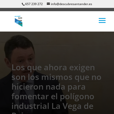
657 239 272
info@descubresantander.es
Los que ahora exigen
son los mismos que no
hicieron nada para
fomentar el polígono
industrial La Vega de