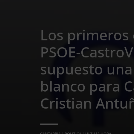
Los primeros 
PSOE-CastroV
supuesto una
blanco para C
Cristian Ant
CANTABRIA
|
POLÍTICA
|
ÚLTIMA HORA