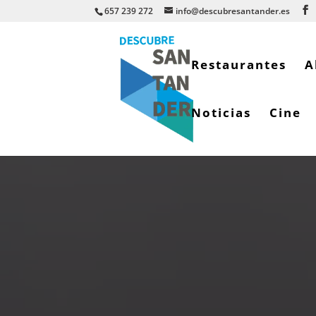
657 239 272
info@descubresantander.es
Restaurantes
A
Noticias
Cine