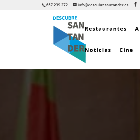
657 239 272
info@descubresantander.es
Restaurantes
A
Noticias
Cine