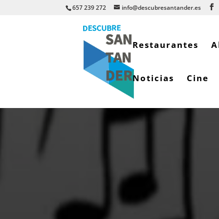
657 239 272
info@descubresantander.es
Restaurantes
A
Noticias
Cine