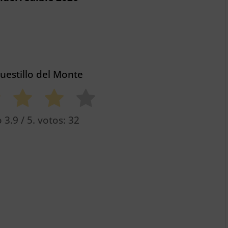
Buestillo del Monte
o
3.9
/ 5. votos:
32