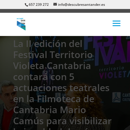
657 239 272
info@descubresantander.es
La II edición del
Festival Territorio
Violeta Cantabria
contará con 5
actuaciones teatrales
en la Filmoteca de
Cantabria Mario
Camús para visibilizar