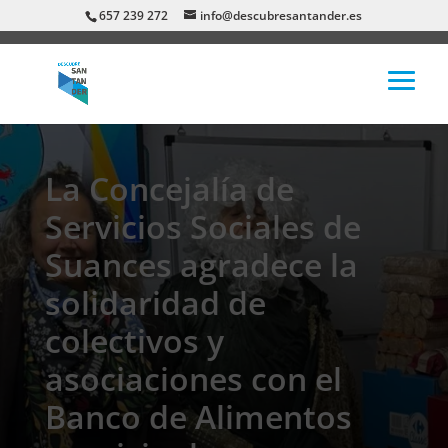
657 239 272
info@descubresantander.es
La Concejalía de
Servicios Sociales de
Suances agradece la
solidaridad de
colectivos y
asociaciones con el
Banco de Alimentos