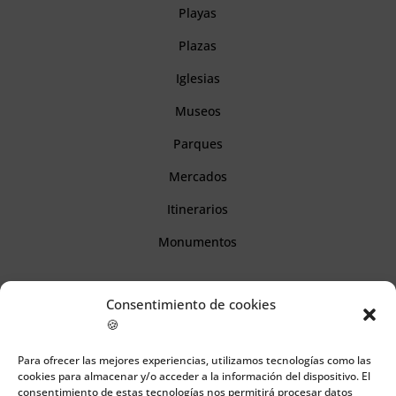
Playas
Plazas
Iglesias
Museos
Parques
Mercados
Itinerarios
Monumentos
Descubre Cantabria
Consentimiento de cookies
🍪
Información
Para ofrecer las mejores experiencias, utilizamos tecnologías como las
cookies para almacenar y/o acceder a la información del dispositivo. El
Aviso legal
consentimiento de estas tecnologías nos permitirá procesar datos