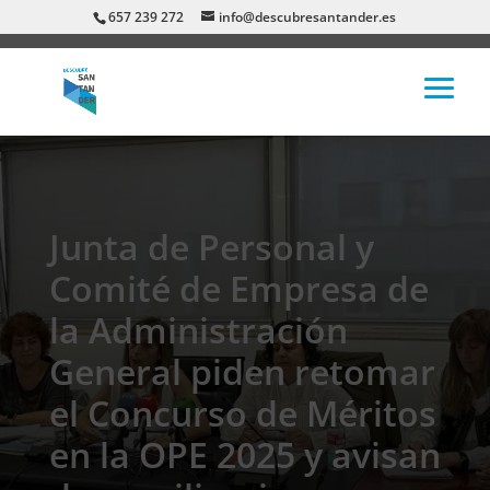
657 239 272
info@descubresantander.es
Junta de Personal y
Comité de Empresa de
la Administración
General piden retomar
el Concurso de Méritos
en la OPE 2025 y avisan