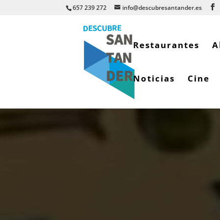
657 239 272
info@descubresantander.es
Restaurantes
A
Noticias
Cine