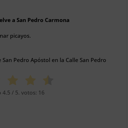
uelve a San Pedro Carmona
nar picayos.
e San Pedro Apóstol en la Calle San Pedro
o
4.5
/ 5. votos:
16