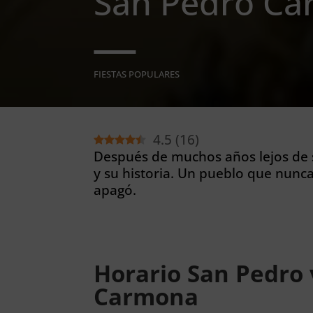
San Pedro C
FIESTAS POPULARES
4.5
(
16
)
Después de muchos años lejos de s
y su historia. Un pueblo que nunc
apagó.
Horario San Pedro 
Carmona