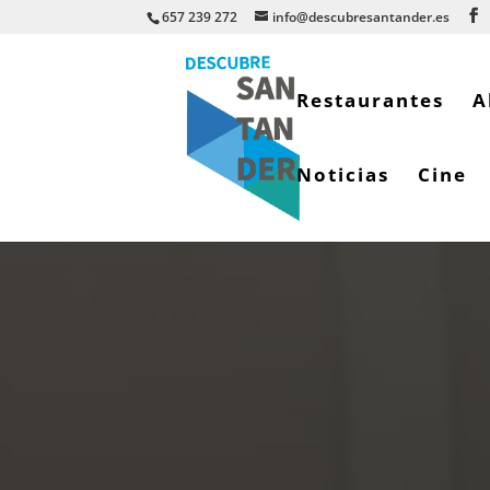
657 239 272
info@descubresantander.es
Restaurantes
A
Noticias
Cine