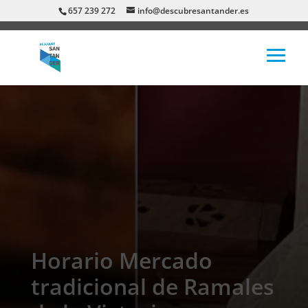
657 239 272
info@descubresantander.es
Horario Mercado
tradicional de Ramales