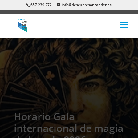
657 239 272
info@descubresantander.es
Horario Gala
internacional de magia