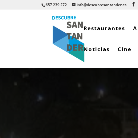
657 239 272
info@descubresantander.es
Restaurantes
A
Noticias
Cine