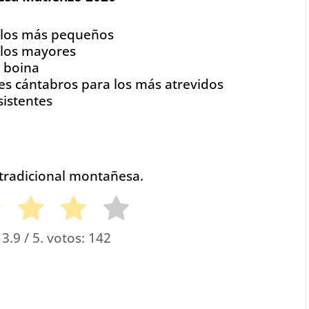
a los más pequeños
 los mayores
 boina
es cántabros para los más atrevidos
sistentes
tradicional montañesa.
o
3.9
/ 5. votos:
142