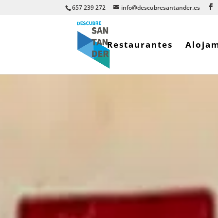
657 239 272
info@descubresantander.es
Restaurantes
Aloja