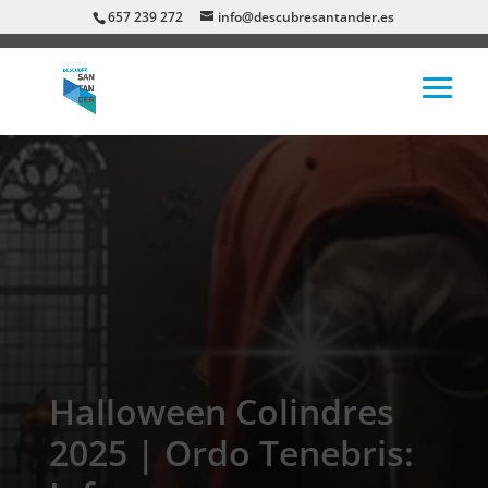
657 239 272
info@descubresantander.es
Halloween Colindres
2025 | Ordo Tenebris: