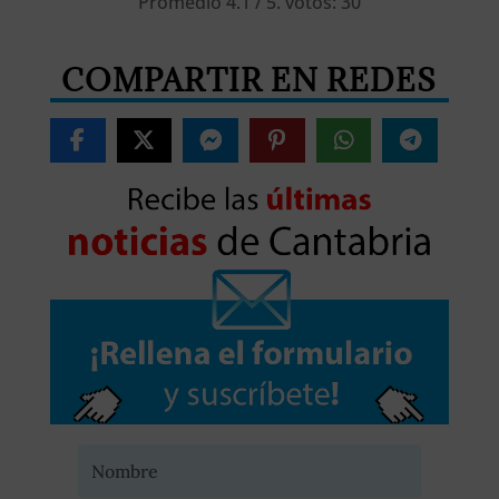
Promedio
4.1
/ 5. votos:
30
COMPARTIR EN REDES