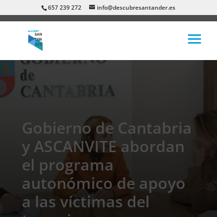
657 239 272
info@descubresantander.es
Gobierno de Cantabria
y ASCANVITE abordan
el programa
autonómico de apoyo
a las víctimas del