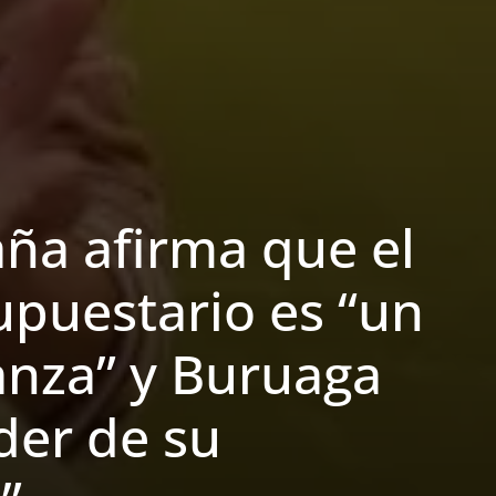
ña afirma que el
puestario es “un
anza” y Buruaga
der de su