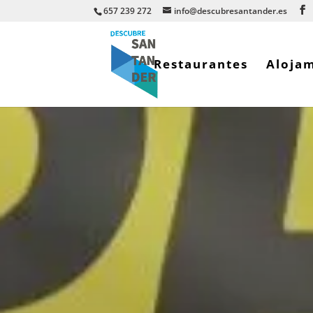
657 239 272
info@descubresantander.es
Restaurantes
A
Noticias
Cine