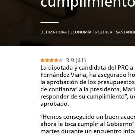
cumplimiento
ÚLTIMA HORA
|
ECONOMÍA
|
POLÍTICA
|
SANTAND
3.9
(
41
)
La diputada y candidata del PRC a 
Fernández Viaña, ha asegurado hoy
la aprobación de los presupuesto
de confianza” a la presidenta, Mar
responder de su cumplimiento”, un
aprobado.
“Hemos conseguido un buen acuerd
ahora le toca cumplir al Gobierno
martes durante un encuentro info