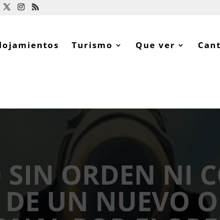
lojamientos
Turismo
Que ver
Can
SIN ORDEN NI 
A DE UN NUEVO 