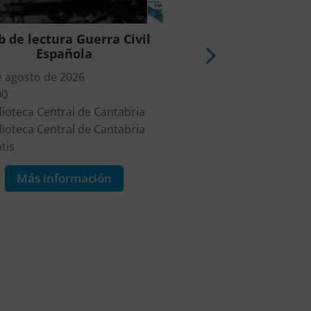
b de lectura Guerra Civil
Exposición Mariso
Española
todo está por 
e agosto de 2026
7 de agosto de 2026
00
16:00-20:00
lioteca Central de Cantabria
Centro Botín
lioteca Central de Cantabria
Centro Botín
tis
9€
Más información
Más informa