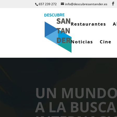
657 239 272
info@descubresantander.es
Restaurantes
A
Noticias
Cine
UN MUNDO 
A LA BUSC