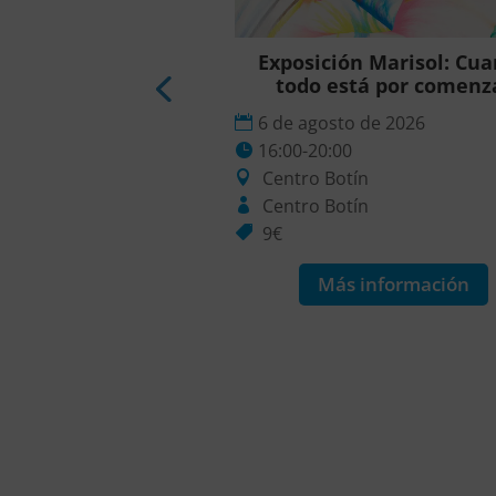
ón Marisol: Cuando
Exposición Marisol: Cu
stá por comenzar
todo está por comenz
o de 2026
6 de agosto de 2026
0
16:00-20:00
tín
Centro Botín
ín
Centro Botín
9€
 información
Más información