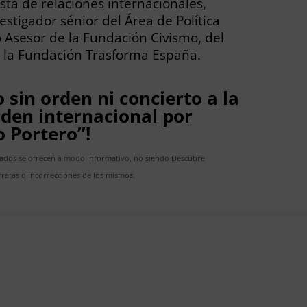
ista de relaciones internacionales,
vestigador sénior del Área de Política
 Asesor de la Fundación Civismo, del
de la Fundación Trasforma España.
 sin orden ni concierto a la
den internacional por
o Portero”!
cados se ofrecen a modo informativo, no siendo Descubre
ratas o incorrecciones de los mismos.