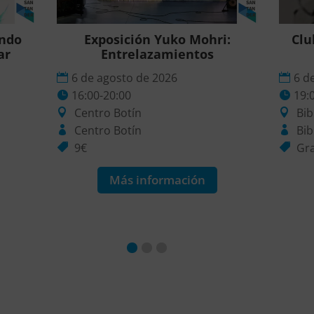
ando
Exposición Yuko Mohri:
Clu
ar
Entrelazamientos
6 de agosto de 2026
6 d
16:00-20:00
19:
Centro Botín
Bib
Centro Botín
Bib
9€
Gra
Más información