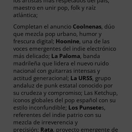
los artistas más respetados del país,
maestro en unir pop, folk y raíz
atlántica;
Completan el anuncio
Coolnenas
, dúo
que mezcla pop urbano, humor y
frescura digital;
Hoonine
, una de las
voces emergentes del indie electrónico
más delicado;
La Paloma
, banda
madrileña que lidera el nuevo ruido
nacional con guitarras intensas y
actitud generacional;
La URSS
, grupo
andaluz de punk estatal conocido por
su crudeza y compromiso; Las Ketchup,
iconos globales del pop español con su
estilo inconfundible;
Los Punsete
s,
referentes del indie patrio con su
mezcla de irreverencia y
precisión;
Rata
, proyecto emergente de