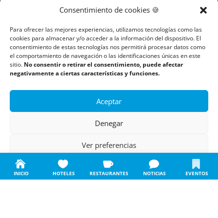
Consentimiento de cookies 🍪
Itinerarios
Para ofrecer las mejores experiencias, utilizamos tecnologías como las
Monumentos
cookies para almacenar y/o acceder a la información del dispositivo. El
consentimiento de estas tecnologías nos permitirá procesar datos como
el comportamiento de navegación o las identificaciones únicas en este
sitio.
No consentir o retirar el consentimiento, puede afectar
Descubre Cantabria
negativamente a ciertas características y funciones.
Información
Aceptar
Aviso legal
Denegar
Política de cookies
Ver preferencias
Política de privacidad
Política de cookies
Política de privacidad
Aviso legal
INICIO
HOTELES
RESTAURANTES
NOTICIAS
EVENTOS
Todos los derechos reservados | Copyright 2018 – 2024 ©
Boulders