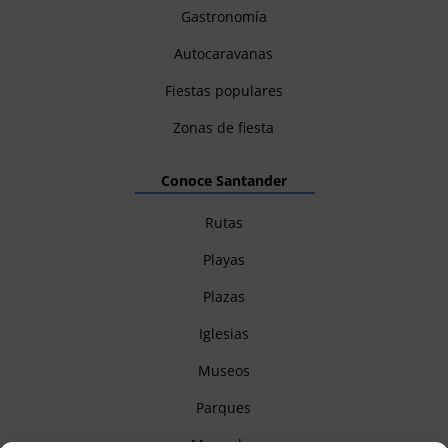
Gastronomía
Autocaravanas
Fiestas populares
Zonas de fiesta
Conoce Santander
Rutas
Playas
Plazas
Iglesias
Museos
Parques
Mercados