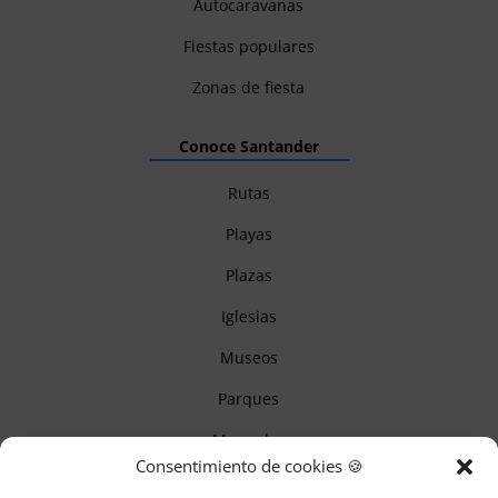
Autocaravanas
Fiestas populares
Zonas de fiesta
Conoce Santander
Rutas
Playas
Plazas
Iglesias
Museos
Parques
Mercados
Consentimiento de cookies 🍪
Itinerarios