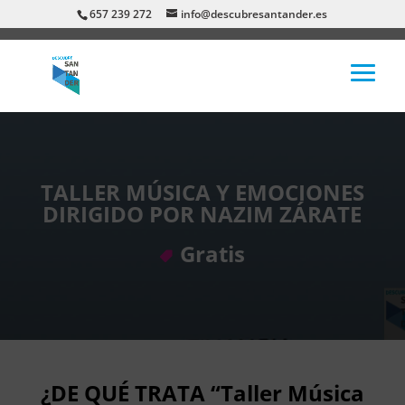
657 239 272
info@descubresantander.es
TALLER MÚSICA Y EMOCIONES
DIRIGIDO POR NAZIM ZÁRATE
Gratis
¿DE QUÉ TRATA “Taller Música