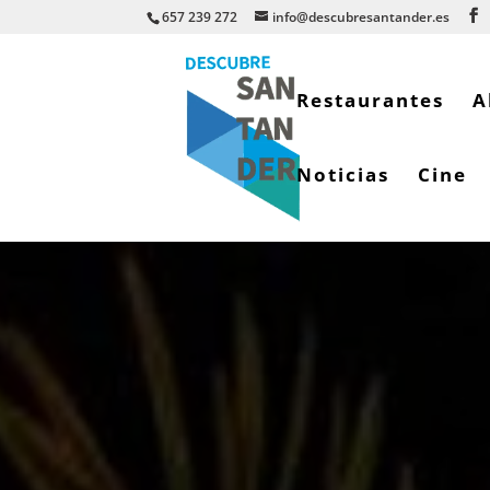
657 239 272
info@descubresantander.es
Restaurantes
A
Noticias
Cine