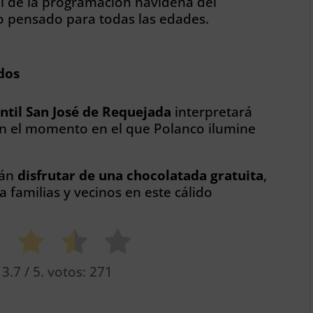
ial de la programación navideña del
o pensado para todas las edades.
dos
ntil San José de Requejada
interpretará
án el momento en el que Polanco ilumine
rán
disfrutar de una chocolatada gratuita
,
 familias y vecinos en este cálido
o
3.7
/ 5. votos:
271