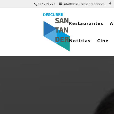
657 239 272
info@descubresantander.es
Restaurantes
A
Noticias
Cine