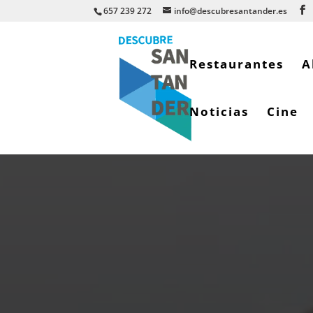
657 239 272
info@descubresantander.es
Restaurantes
A
Noticias
Cine