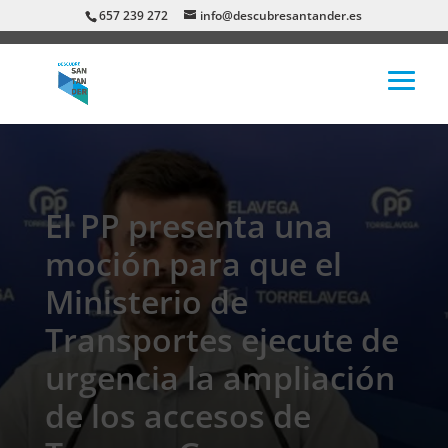
657 239 272
info@descubresantander.es
El PP presenta una
moción para que el
Ministerio de
Transportes ejecute de
urgencia la ampliación
de los accesos de