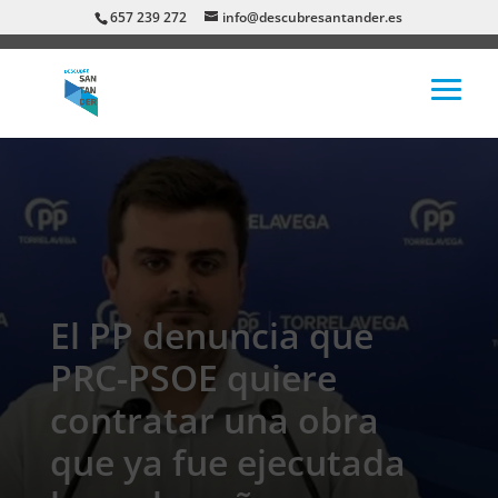
657 239 272
info@descubresantander.es
El PP denuncia que
PRC-PSOE quiere
contratar una obra
que ya fue ejecutada