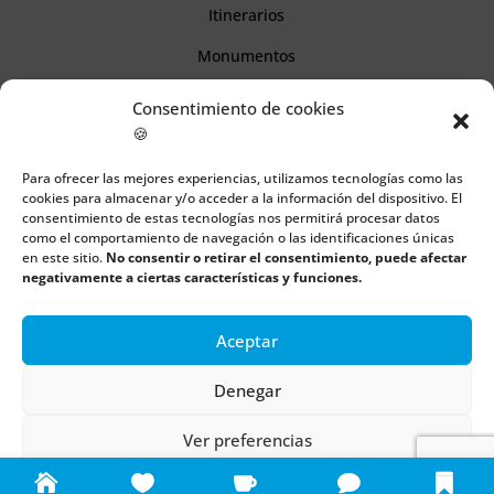
Itinerarios
Monumentos
Consentimiento de cookies
Descubre Cantabria
🍪
Para ofrecer las mejores experiencias, utilizamos tecnologías como las
Información
cookies para almacenar y/o acceder a la información del dispositivo. El
consentimiento de estas tecnologías nos permitirá procesar datos
Aviso legal
como el comportamiento de navegación o las identificaciones únicas
en este sitio.
No consentir o retirar el consentimiento, puede afectar
Política de cookies
negativamente a ciertas características y funciones.
Política de privacidad
Aceptar
Denegar
Todos los derechos reservados | Copyright 2018 – 2024 ©
Boulders
Ver preferencias
Política de cookies
Política de privacidad
Aviso legal