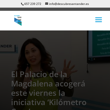
657 239 272
info@descubresantander.es
El Palacio de la
Magdalena acogerá
este viernes la
iniciativa ‘Kilómetro