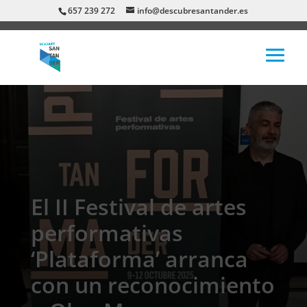
657 239 272
info@descubresantander.es
El II Festival de artes
performativas
‘Plataforma’ arranca
con un reconocimiento