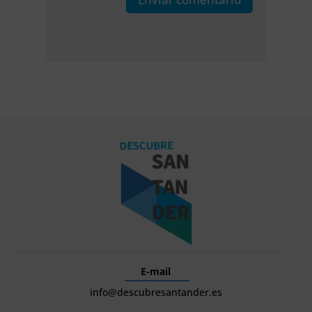
E-mail
info@descubresantander.es