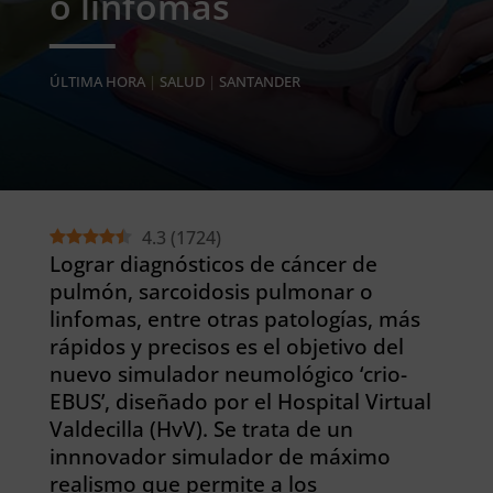
o linfomas
ÚLTIMA HORA
|
SALUD
|
SANTANDER
4.3
(
1724
)
Lograr diagnósticos de cáncer de
pulmón, sarcoidosis pulmonar o
linfomas, entre otras patologías, más
rápidos y precisos es el objetivo del
nuevo simulador neumológico ‘crio-
EBUS’, diseñado por el Hospital Virtual
Valdecilla (HvV). Se trata de un
innnovador simulador de máximo
realismo que permite a los