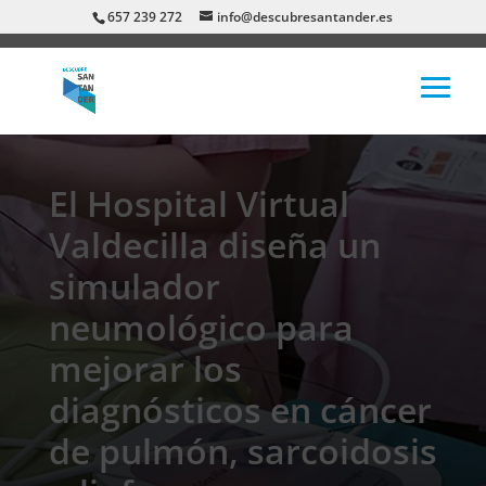
657 239 272
info@descubresantander.es
El Hospital Virtual
Valdecilla diseña un
simulador
neumológico para
mejorar los
diagnósticos en cáncer
de pulmón, sarcoidosis