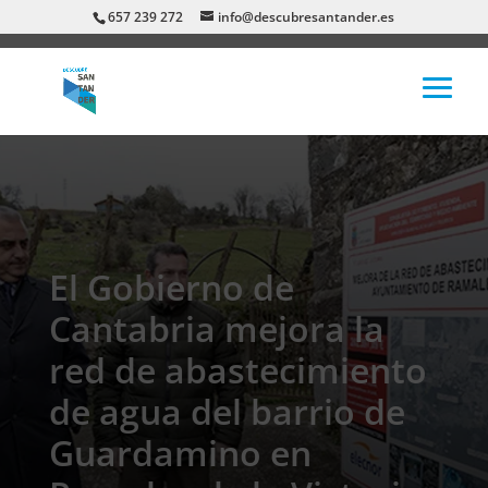
657 239 272
info@descubresantander.es
El Gobierno de
Cantabria mejora la
red de abastecimiento
de agua del barrio de
Guardamino en