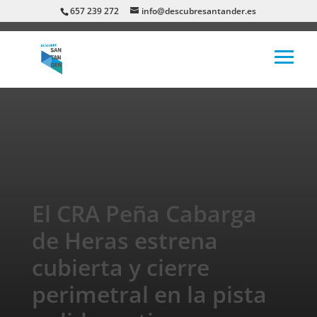
657 239 272
info@descubresantander.es
El CRA Peña Cabarga
de Heras estrena
cubierta y cierre
perimetral en la pista